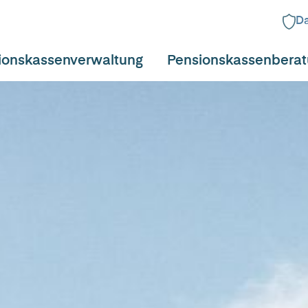
Da
ionskassenverwaltung
Pensionskassenbera